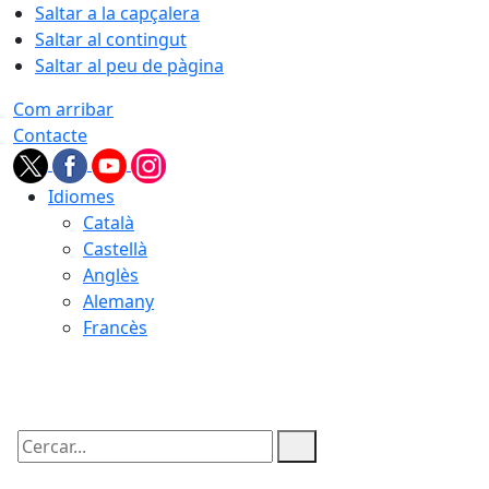
Saltar a la capçalera
Saltar al contingut
Saltar al peu de pàgina
Com arribar
Contacte
Idiomes
Català
Castellà
Anglès
Alemany
Francès
09.08.2026 | 10:28
Cercar: