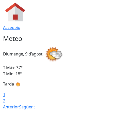
Accedeix
Meteo
Diumenge, 9 d’agost
D
T.Màx: 37°
T
T.Min: 18°
T
Tarda
T
1
2
Anterior
Següent