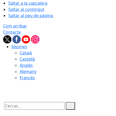
Saltar a la capçalera
Saltar al contingut
Saltar al peu de pàgina
Com arribar
Contacte
Idiomes
Català
Castellà
Anglès
Alemany
Francès
08.08.2026 | 09:36
Cercar: