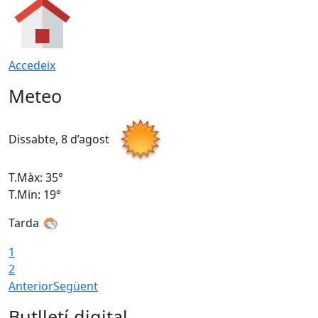
Accedeix
Meteo
Dissabte, 8 d’agost
D
T.Màx: 35°
T
T.Min: 19°
T
Tarda
1
2
Anterior
Següent
Butlletí digital