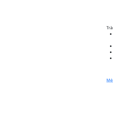
'Argençola 2026
Trà
Més