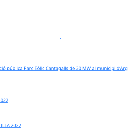
Previous
Next
ió pública Parc Eòlic Cantagalls de 30 MW al municipi d’Ar
2022
ILLA 2022