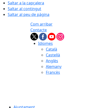
Saltar a la capçalera
Saltar al contingut
Saltar al peu de pàgina
Com arribar
Contacte
Idiomes
Català
Castellà
Anglès
Alemany
Francès
07.08.2026 | 03:57
Ajuntament