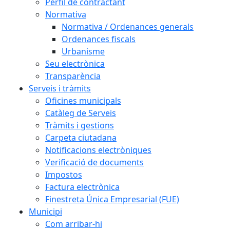
Perfil de contractant
Normativa
Normativa / Ordenances generals
Ordenances fiscals
Urbanisme
Seu electrònica
Transparència
Serveis i tràmits
Oficines municipals
Catàleg de Serveis
Tràmits i gestions
Carpeta ciutadana
Notificacions electròniques
Verificació de documents
Impostos
Factura electrònica
Finestreta Única Empresarial (FUE)
Municipi
Com arribar-hi