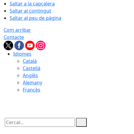
Saltar a la capçalera
Saltar al contingut
Saltar al peu de pàgina
Com arribar
Contacte
Idiomes
Català
Castellà
Anglès
Alemany
Francès
06.08.2026 | 19:19
Cercar: