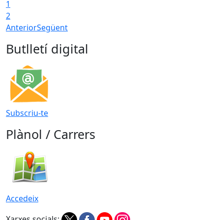
1
2
Anterior
Següent
Butlletí digital
Subscriu-te
Plànol / Carrers
Accedeix
Xarxes socials: