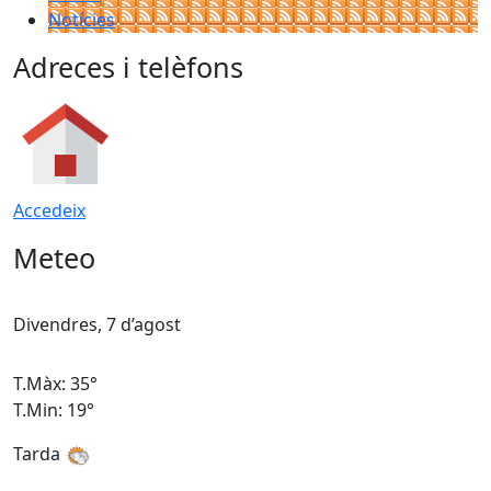
Notícies
Adreces i telèfons
Accedeix
Meteo
Divendres, 7 d’agost
D
T.Màx: 35°
T
T.Min: 19°
T
Tarda
T