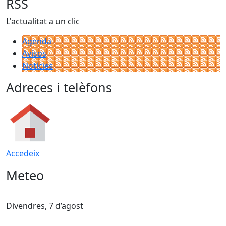
RSS
L'actualitat a un clic
Agenda
Avisos
Notícies
Adreces i telèfons
Accedeix
Meteo
Divendres, 7 d’agost
D