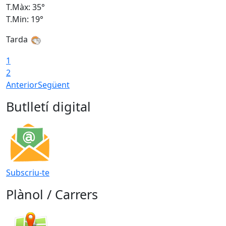
T.Màx: 35°
T
T.Min: 19°
T
Tarda
T
1
2
Anterior
Següent
Butlletí digital
Subscriu-te
Plànol / Carrers