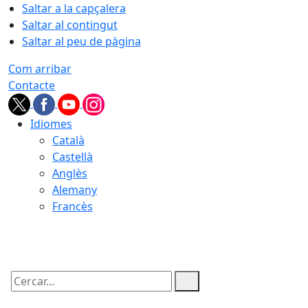
Saltar a la capçalera
Saltar al contingut
Saltar al peu de pàgina
Com arribar
Contacte
Idiomes
Català
Castellà
Anglès
Alemany
Francès
07.08.2026 | 07:44
Cercar: