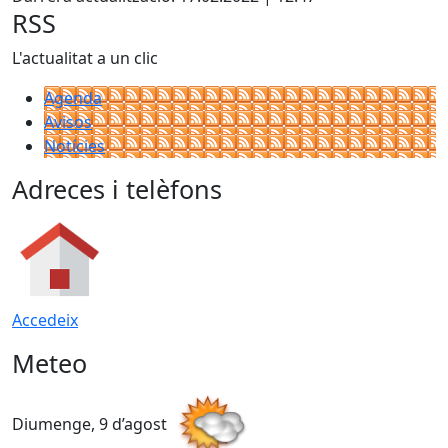
RSS
L'actualitat a un clic
Agenda
Avisos
Notícies
Adreces i telèfons
Accedeix
Meteo
Diumenge, 9 d’agost
D