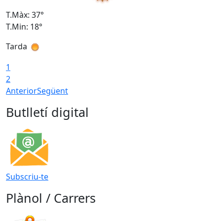
T.Màx: 37°
T
T.Min: 18°
T
Tarda
T
1
2
Anterior
Següent
Butlletí digital
Subscriu-te
Plànol / Carrers