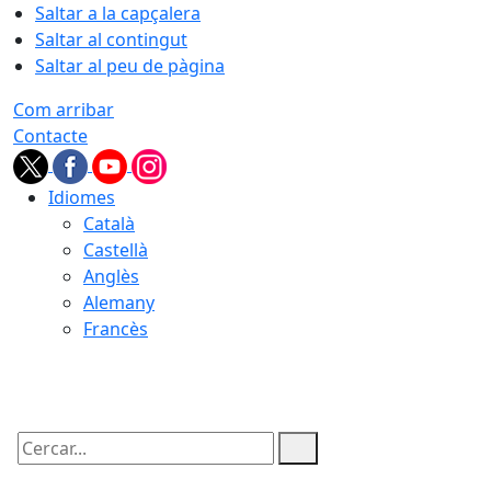
Saltar a la capçalera
Saltar al contingut
Saltar al peu de pàgina
Com arribar
Contacte
Idiomes
Català
Castellà
Anglès
Alemany
Francès
08.08.2026 | 12:38
Cercar: