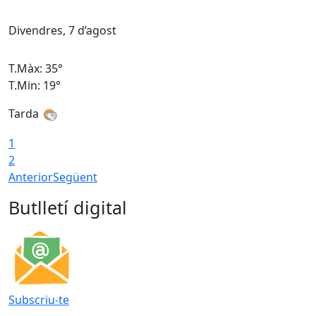
Divendres, 7 d’agost
D
T.Màx: 35°
T
T.Min: 19°
T
Tarda
T
1
2
Anterior
Següent
Butlletí digital
Subscriu-te