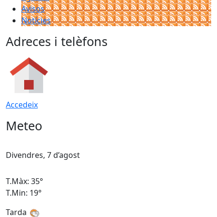
Avisos
Notícies
Adreces i telèfons
Accedeix
Meteo
Divendres, 7 d’agost
D
T.Màx: 35°
T
T.Min: 19°
T
Tarda
T