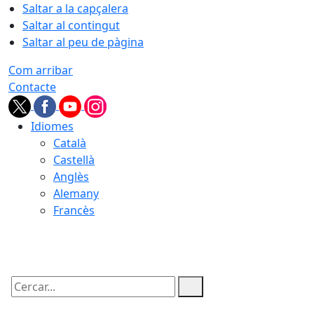
Saltar a la capçalera
Saltar al contingut
Saltar al peu de pàgina
Com arribar
Contacte
Idiomes
Català
Castellà
Anglès
Alemany
Francès
06.08.2026 | 14:47
Cercar: