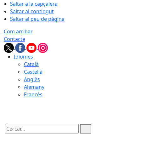
Saltar a la capçalera
Saltar al contingut
Saltar al peu de pàgina
Com arribar
Contacte
Idiomes
Català
Castellà
Anglès
Alemany
Francès
07.08.2026 | 07:05
Cercar: