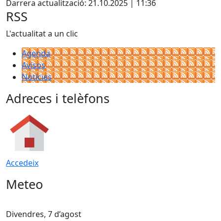
Darrera actualització: 21.10.2025 | 11:36
RSS
L'actualitat a un clic
Agenda
Avisos
Notícies
Adreces i telèfons
Accedeix
Meteo
Divendres, 7 d’agost
D