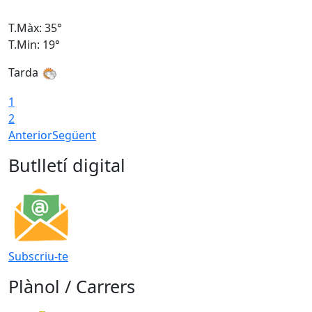
T.Màx: 35°
T
T.Min: 19°
T
Tarda
T
1
2
Anterior
Següent
Butlletí digital
Subscriu-te
Plànol / Carrers