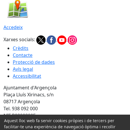
Accedeix
Xarxes socials:
Crèdits
Contacte
Protecció de dades
Avís legal
Accessibilitat
Ajuntament d'Argençola
Plaça Lluís Xirinacs, s/n
08717 Argençola
Tel. 938 092 000
NIF P0800800E
Aquest lloc web fa servir cookies pròpies i de tercers per
Amb la col·laboració de:
facilitar-te una experiència de navegació òptima i recollir