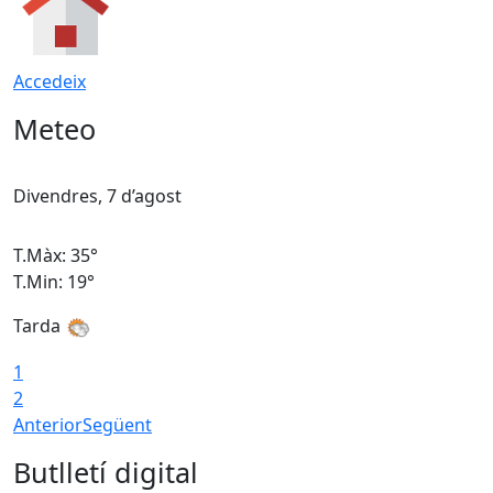
Accedeix
Meteo
Divendres, 7 d’agost
D
T.Màx: 35°
T
T.Min: 19°
T
Tarda
T
1
2
Anterior
Següent
Butlletí digital