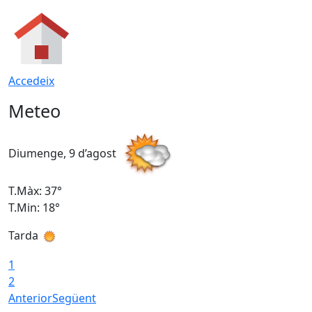
Accedeix
Meteo
Diumenge, 9 d’agost
D
T.Màx: 37°
T
T.Min: 18°
T
Tarda
T
1
2
Anterior
Següent