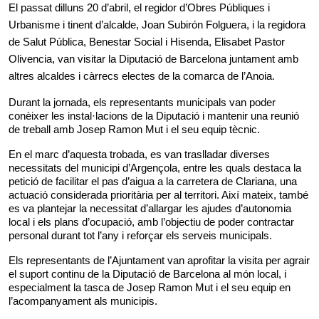
El passat dilluns 20 d’abril, el regidor d’Obres Públiques i 
Urbanisme i tinent d’alcalde, Joan Subirón Folguera, i la regidora 
de Salut Pública, Benestar Social i Hisenda, Elisabet Pastor 
Olivencia, van visitar la Diputació de Barcelona juntament amb 
altres alcaldes i càrrecs electes de la comarca de l’Anoia.
Durant la jornada, els representants municipals van poder 
conèixer les instal·lacions de la Diputació i mantenir una reunió 
de treball amb Josep Ramon Mut i el seu equip tècnic.
En el marc d’aquesta trobada, es van traslladar diverses 
necessitats del municipi d’Argençola, entre les quals destaca la 
petició de facilitar el pas d’aigua a la carretera de Clariana, una 
actuació considerada prioritària per al territori. Així mateix, també 
es va plantejar la necessitat d’allargar les ajudes d’autonomia 
local i els plans d’ocupació, amb l’objectiu de poder contractar 
personal durant tot l’any i reforçar els serveis municipals.
Els representants de l’Ajuntament van aprofitar la visita per agrair 
el suport continu de la Diputació de Barcelona al món local, i 
especialment la tasca de Josep Ramon Mut i el seu equip en 
l’acompanyament als municipis.