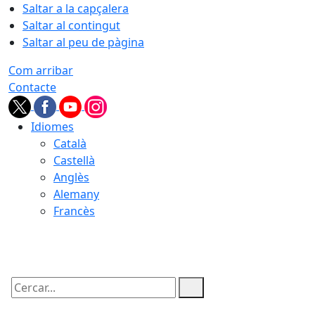
Saltar a la capçalera
Saltar al contingut
Saltar al peu de pàgina
Com arribar
Contacte
Idiomes
Català
Castellà
Anglès
Alemany
Francès
09.08.2026 | 08:40
Cercar: