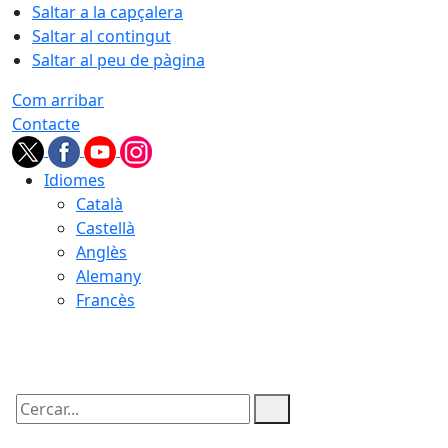
Saltar a la capçalera
Saltar al contingut
Saltar al peu de pàgina
Com arribar
Contacte
Idiomes
Català
Castellà
Anglès
Alemany
Francès
07.08.2026 | 08:13
Cercar: