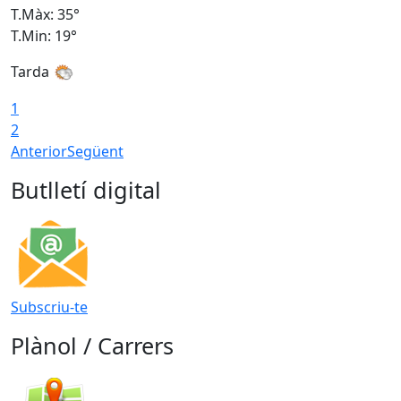
T.Màx: 35°
T
T.Min: 19°
T
Tarda
T
1
2
Anterior
Següent
Butlletí digital
Subscriu-te
Plànol / Carrers