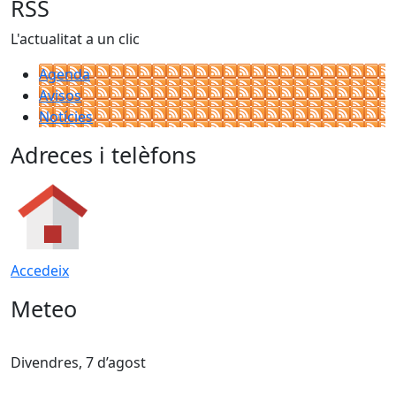
RSS
L'actualitat a un clic
Agenda
Avisos
Notícies
Adreces i telèfons
Accedeix
Meteo
Divendres, 7 d’agost
D