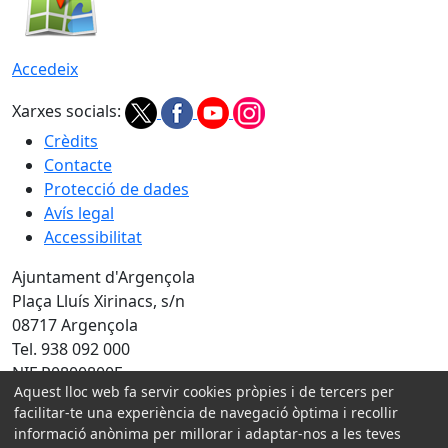
Accedeix
Xarxes socials:
Crèdits
Contacte
Protecció de dades
Avís legal
Accessibilitat
Ajuntament d'Argençola
Plaça Lluís Xirinacs, s/n
08717 Argençola
Tel. 938 092 000
NIF P0800800E
Aquest lloc web fa servir cookies pròpies i de tercers per
Amb la col·laboració de:
facilitar-te una experiència de navegació òptima i recollir
informació anònima per millorar i adaptar-nos a les teves