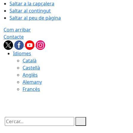
Saltar a la capçalera
Saltar al contingut
Saltar al peu de pàgina
Com arribar
Contacte
Idiomes
Català
Castellà
Anglès
Alemany
Francès
07.08.2026 | 10:50
Cercar: