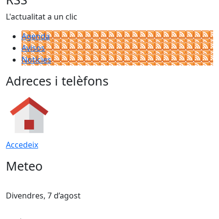
L'actualitat a un clic
Agenda
Avisos
Notícies
Adreces i telèfons
Accedeix
Meteo
Divendres, 7 d’agost
D