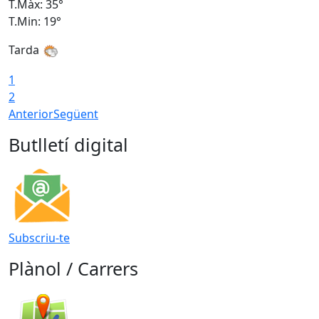
T.Màx: 35°
T
T.Min: 19°
T
Tarda
T
1
2
Anterior
Següent
Butlletí digital
Subscriu-te
Plànol / Carrers