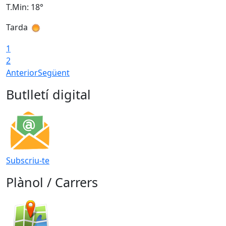
T.Min: 18°
T
Tarda
T
1
2
Anterior
Següent
Butlletí digital
Subscriu-te
Plànol / Carrers