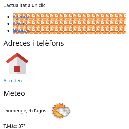
L'actualitat a un clic
Agenda
Avisos
Notícies
Adreces i telèfons
Accedeix
Meteo
Diumenge, 9 d’agost
D
T.Màx: 37°
T