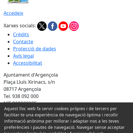
Accedeix
Xarxes socials:
Crèdits
Contacte
Protecció de dades
Avís legal
Accessibilitat
Ajuntament d'Argençola
Plaça Lluís Xirinacs, s/n
08717 Argençola
Tel. 938 092 000
NIF P0800800E
Aquest lloc web fa servir cookies pròpies i de tercers per
Amb la col·laboració de:
facilitar-te una experiència de navegació òptima i recollir
informació anònima per millorar i adaptar-nos a les teves
preferències i pautes de navegació. Navegar sense acceptar