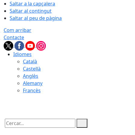
Saltar a la capçalera
Saltar al contingut
Saltar al peu de pàgina
Com arribar
Contacte
Idiomes
Català
Castellà
Anglès
Alemany
Francès
09.08.2026 | 08:51
Cercar: