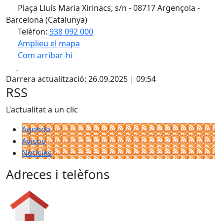
Plaça Lluís Maria Xirinacs, s/n - 08717 Argençola -
Barcelona (Catalunya)
Telèfon:
938 092 000
Amplieu el mapa
Com arribar-hi
Leaflet
| ©
OpenStreetMap
contributors
Facebook
X
+
Darrera actualització: 26.09.2025 | 09:54
−
RSS
L'actualitat a un clic
Agenda
Avisos
Notícies
Adreces i telèfons