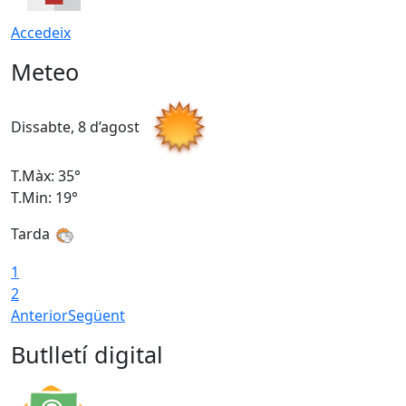
Accedeix
Meteo
Dissabte, 8 d’agost
D
T.Màx: 35°
T
T.Min: 19°
T
Tarda
1
2
Anterior
Següent
Butlletí digital