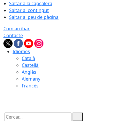
Saltar a la capçalera
Saltar al contingut
Saltar al peu de pàgina
Com arribar
Contacte
Idiomes
Català
Castellà
Anglès
Alemany
Francès
08.08.2026 | 04:00
Cercar: