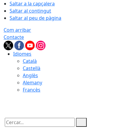
Saltar a la capçalera
Saltar al contingut
Saltar al peu de pàgina
Com arribar
Contacte
Idiomes
Català
Castellà
Anglès
Alemany
Francès
08.08.2026 | 07:11
Cercar: