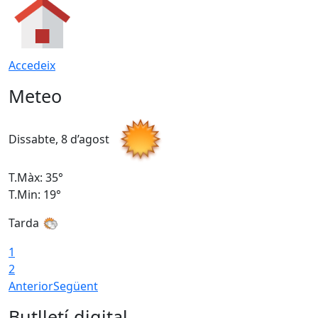
Accedeix
Meteo
Dissabte, 8 d’agost
D
T.Màx: 35°
T
T.Min: 19°
T
Tarda
1
2
Anterior
Següent
Butlletí digital