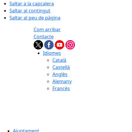
Saltar a la capçalera
Saltar al contingut
Saltar al peu de pàgina
Com arribar
Contacte
Idiomes
Català
Castellà
Anglès
Alemany
Francès
06.08.2026 | 08:44
Ajuntament