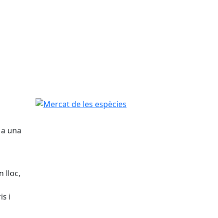
Mercat de les espècies
 a una
 lloc,
s i