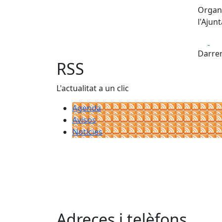
Organi
l'Ajun
Fa
Darrer
RSS
L'actualitat a un clic
Agenda
Avisos
Notícies
Adreces i telèfons