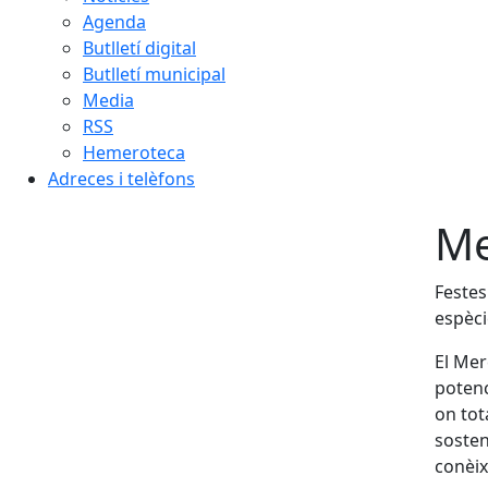
Agenda
Butlletí digital
Butlletí municipal
Media
RSS
Hemeroteca
Adreces i telèfons
Me
Festes
espèci
El Mer
potenc
on tot
sosten
conèix