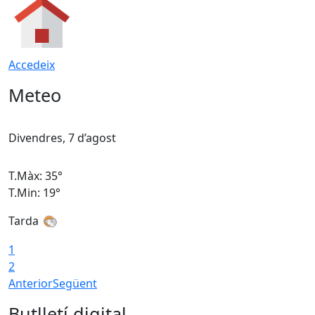
Accedeix
Meteo
Divendres, 7 d’agost
D
T.Màx: 35°
T
T.Min: 19°
T
Tarda
T
1
2
Anterior
Següent
Butlletí digital