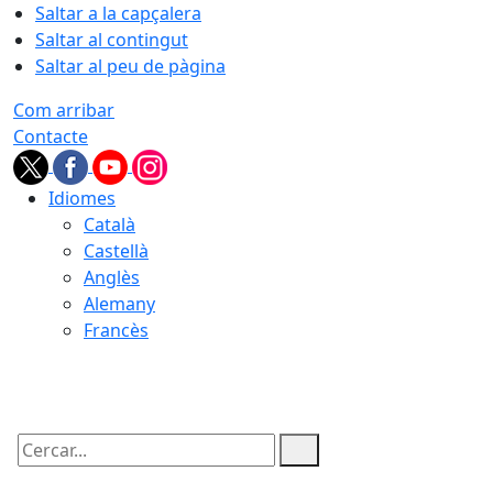
Saltar a la capçalera
Saltar al contingut
Saltar al peu de pàgina
Com arribar
Contacte
Idiomes
Català
Castellà
Anglès
Alemany
Francès
06.08.2026 | 22:39
Cercar: