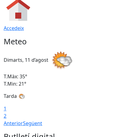
Accedeix
Meteo
Dimarts, 11 d’agost
D
T.Màx: 35°
T
T.Min: 21°
T
Tarda
T
1
2
Anterior
Següent
Butlletí digital