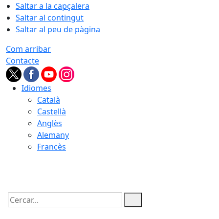
Saltar a la capçalera
Saltar al contingut
Saltar al peu de pàgina
Com arribar
Contacte
Idiomes
Català
Castellà
Anglès
Alemany
Francès
10.08.2026 | 20:09
Cercar: