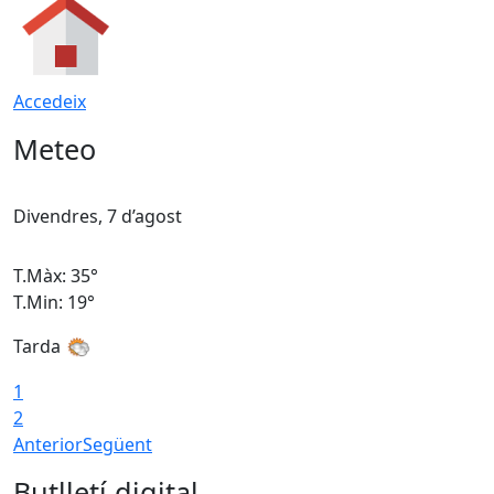
Accedeix
Meteo
Divendres, 7 d’agost
D
T.Màx: 35°
T
T.Min: 19°
T
Tarda
T
1
2
Anterior
Següent
Butlletí digital