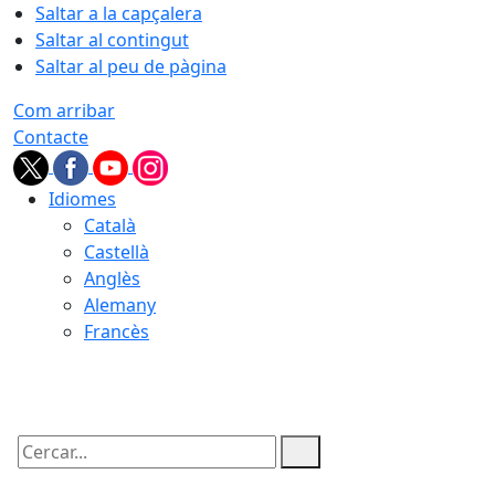
Saltar a la capçalera
Saltar al contingut
Saltar al peu de pàgina
Com arribar
Contacte
Idiomes
Català
Castellà
Anglès
Alemany
Francès
06.08.2026 | 18:27
Cercar: