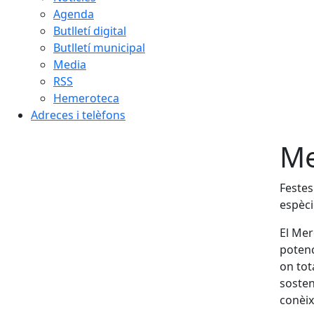
Agenda
Butlletí digital
Butlletí municipal
Media
RSS
Hemeroteca
Adreces i telèfons
Me
Festes
espèci
El Mer
potenc
on tot
sosten
conèix