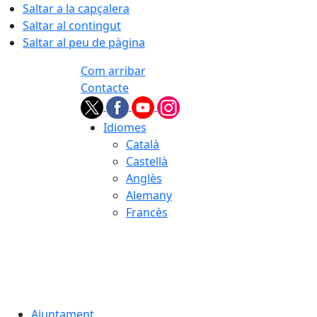
Saltar a la capçalera
Saltar al contingut
Saltar al peu de pàgina
Com arribar
Contacte
Idiomes
Català
Castellà
Anglès
Alemany
Francès
07.08.2026 | 22:54
Ajuntament