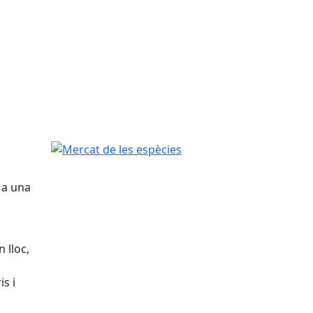
Mercat de les espècies
 a una
 lloc,
s i