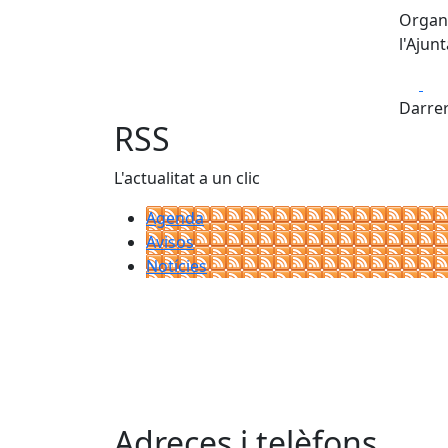
Organi
l'Ajun
Fa
Darrer
RSS
L'actualitat a un clic
Agenda
Avisos
Notícies
Adreces i telèfons