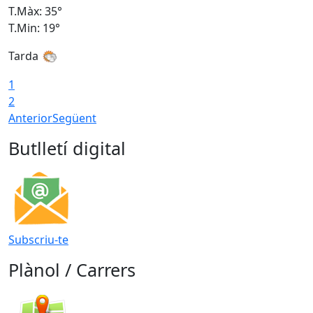
T.Màx: 35°
T
T.Min: 19°
T
Tarda
T
1
2
Anterior
Següent
Butlletí digital
Subscriu-te
Plànol / Carrers