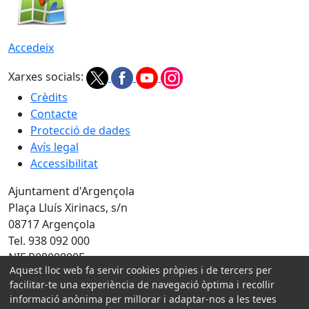
Accedeix
Xarxes socials:
Crèdits
Contacte
Protecció de dades
Avís legal
Accessibilitat
Ajuntament d'Argençola
Plaça Lluís Xirinacs, s/n
08717 Argençola
Tel. 938 092 000
NIF P0800800E
Aquest lloc web fa servir cookies pròpies i de tercers per
Amb la col·laboració de:
facilitar-te una experiència de navegació òptima i recollir
informació anònima per millorar i adaptar-nos a les teves