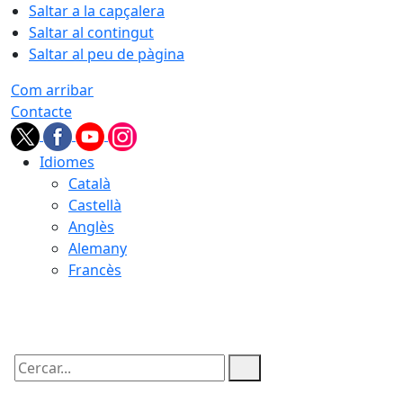
Saltar a la capçalera
Saltar al contingut
Saltar al peu de pàgina
Com arribar
Contacte
Idiomes
Català
Castellà
Anglès
Alemany
Francès
07.08.2026 | 05:21
Cercar: