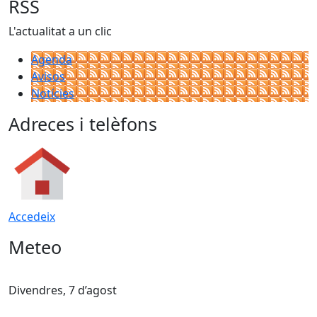
RSS
L'actualitat a un clic
Agenda
Avisos
Notícies
Adreces i telèfons
Accedeix
Meteo
Divendres, 7 d’agost
D