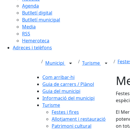
Agenda
Butlletí digital
Butlletí municipal
Media
RSS
Hemeroteca
Adreces i telèfons
Festes
Municipi
Turisme
Me
Com arribar-hi
Guia de carrers / Plànol
Guia del municipi
Festes
Informació del municipi
espèci
Turisme
Festes i fires
El Mer
Allotjament i restauració
potenc
Patrimoni cultural
on tot