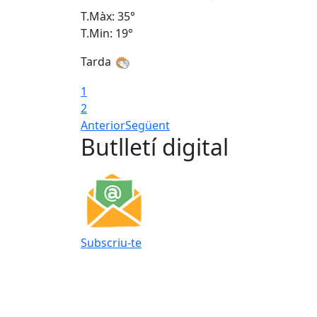
T.Màx: 35°
T.Min: 19°
Tarda
1
2
Anterior
Següent
Butlletí digital
Subscriu-te