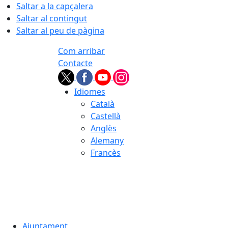
Saltar a la capçalera
Saltar al contingut
Saltar al peu de pàgina
Com arribar
Contacte
Idiomes
Català
Castellà
Anglès
Alemany
Francès
08.08.2026 | 08:12
Ajuntament