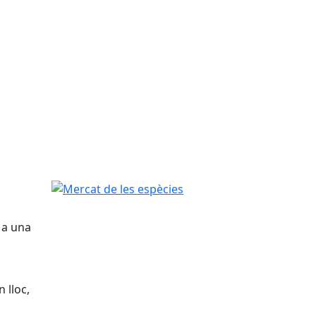
Mercat de les espècies
 a una
 lloc,