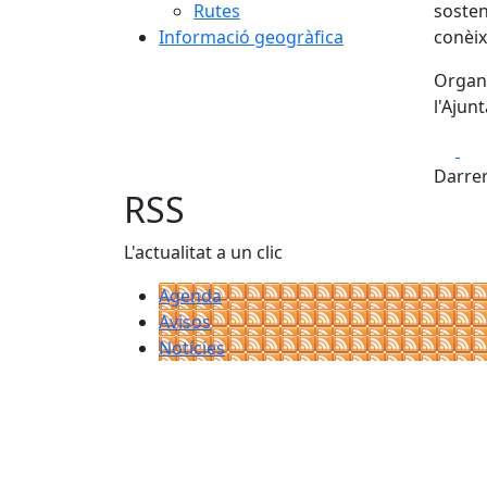
Rutes
sosten
Informació geogràfica
conèix
Organi
l'Ajun
Fa
Darrer
RSS
L'actualitat a un clic
Agenda
Avisos
Notícies