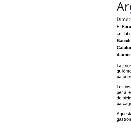
Ar
Dimecr
El 
Parc
col·labo
Bacicl
Catalu
diumen
La jorn
quilòme
parades
Les ins
per a l
de bicic
parcagr
Aquesta 
gastron