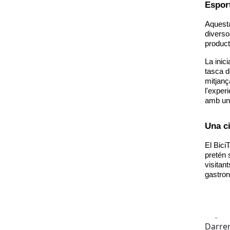
Esport
Aquesta
diverso
product
La inici
tasca d
mitjanç
l'exper
amb una
Una ci
El Bici
pretén 
visitant
gastro
Fa
Darrer