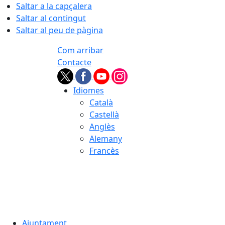
Saltar a la capçalera
Saltar al contingut
Saltar al peu de pàgina
Com arribar
Contacte
Idiomes
Català
Castellà
Anglès
Alemany
Francès
08.08.2026 | 11:17
Ajuntament