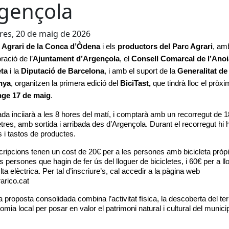
gençola
es, 20 de maig de 2026
 Agrari de la Conca d’Òdena
 i els 
productors del Parc Agrari
, amb
ració de l’
Ajuntament d’Argençola
, el 
Consell Comarcal de l’Anoi
eta
 i la 
Diputació de Barcelona
, i amb el suport de la 
Generalitat de 
nya
, organitzen la primera edició del 
BiciTast, 
que tindrà lloc el pròxi
ge 17 de maig
.
ada inciiarà a les 8 hores del matí, i comptarà amb un recorregut de 18
tres, amb sortida i arribada des d’Argençola. Durant el recorregut hi h
 i tastos de productes.
cripcions tenen un cost de 20€ per a les persones amb bicicleta pròpi
es persones que hagin de fer ús del lloguer de bicicletes, i 60€ per a ll
lta elèctrica. Per tal d’inscriure’s, cal accedir a la pàgina web 
arico.cat
proposta consolidada combina l’activitat física, la descoberta del territ
omia local per posar en valor el patrimoni natural i cultural del municip