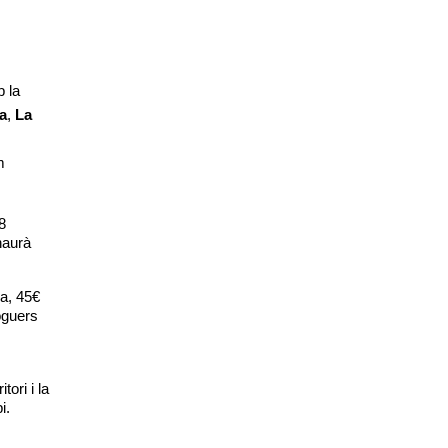
 la 
a
, 
La 
m
 
aurà 
a, 45€ 
oguers 
ori i la 
i.