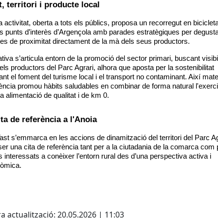
, territori i producte local
 activitat, oberta a tots els públics, proposa un recorregut en bicicleta
s punts d’interès d’Argençola amb parades estratègiques per degusta
es de proximitat directament de la mà dels seus productors. 
ativa s’articula entorn de la promoció del sector primari, buscant visibili
els productors del Parc Agrari, alhora que aposta per la sostenibilitat 
ant el foment del turisme local i el transport no contaminant. Així matei
iència promou hàbits saludables en combinar de forma natural l'exercici
 alimentació de qualitat i de km 0.
ta de referència a l'Anoia
Tast s’emmarca en les accions de dinamització del territori del Parc Agr
ser una cita de referència tant per a la ciutadania de la comarca com p
s interessats a conèixer l’entorn rural des d’una perspectiva activa i 
nòmica.
cebook
X
a actualització: 20.05.2026 | 11:03