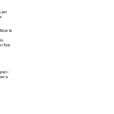
 per 
r 
tzar la 
x, 
 físic 
ari i 
er a 