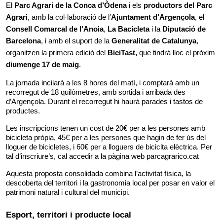
El 
Parc Agrari de la Conca d’Òdena
 i els 
productors del Parc 
Agrari
, amb la col·laboració de l’
Ajuntament d’Argençola
, el 
Consell Comarcal de l’Anoia
, 
La Bacicleta
 i la 
Diputació de 
Barcelona
, i amb el suport de la 
Generalitat de Catalunya
, 
organitzen la primera edició del 
BiciTast, 
que tindrà lloc el pròxim
diumenge 17 de maig
.
La jornada inciiarà a les 8 hores del matí, i comptarà amb un 
recorregut de 18 quilòmetres, amb sortida i arribada des 
d’Argençola. Durant el recorregut hi haurà parades i tastos de 
productes.
Les inscripcions tenen un cost de 20€ per a les persones amb 
bicicleta pròpia, 45€ per a les persones que hagin de fer ús del 
lloguer de bicicletes, i 60€ per a lloguers de biciclta elèctrica. Per 
tal d’inscriure’s, cal accedir a la pàgina web parcagrarico.cat
Aquesta proposta consolidada combina l’activitat física, la 
descoberta del territori i la gastronomia local per posar en valor el 
patrimoni natural i cultural del municipi.
Esport, territori i producte local