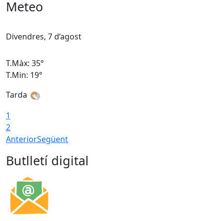
Meteo
Divendres, 7 d’agost
D
T.Màx: 35°
T
T.Min: 19°
T
Tarda
T
1
2
Anterior
Següent
Butlletí digital