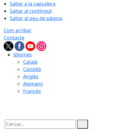
Saltar a la capçalera
Saltar al contingut
Saltar al peu de pàgina
Com arribar
Contacte
Idiomes
Català
Castellà
Anglès
Alemany
Francès
06.08.2026 | 22:35
Cercar: