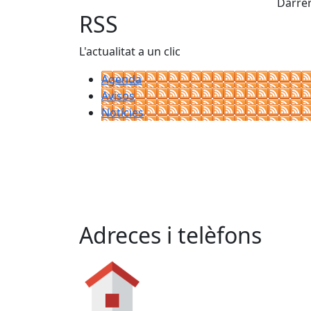
Darrer
−
RSS
L'actualitat a un clic
Agenda
Avisos
Notícies
Adreces i telèfons