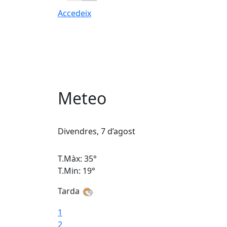
Accedeix
Meteo
Divendres, 7 d’agost
T.Màx: 35°
T.Min: 19°
Tarda
1
2