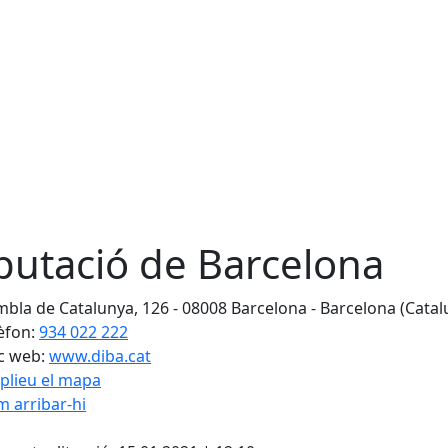
putació de Barcelona
bla de Catalunya, 126 - 08008 Barcelona - Barcelona (Catal
èfon:
934 022 222
c web:
www.diba.cat
plieu el mapa
 arribar-hi
Leaflet
| ©
OpenStreetMap
con
cebook
X