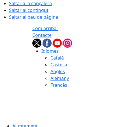
Saltar a la capçalera
Saltar al contingut
Saltar al peu de pàgina
Com arribar
Contacte
Idiomes
Català
Castellà
Anglès
Alemany
Francès
06.08.2026 | 13:54
Ajuntament