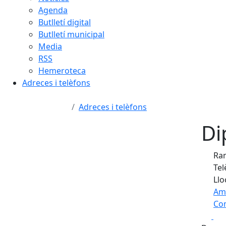
Agenda
Butlletí digital
Butlletí municipal
Media
RSS
Hemeroteca
Adreces i telèfons
Adreces i telèfons
Di
Ram
Tel
Llo
Am
Com
Fa
+