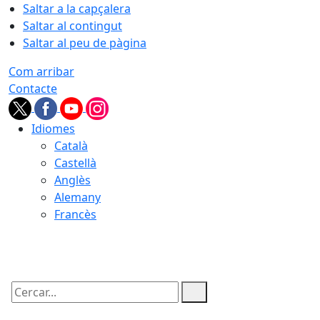
Saltar a la capçalera
Saltar al contingut
Saltar al peu de pàgina
Com arribar
Contacte
Idiomes
Català
Castellà
Anglès
Alemany
Francès
08.08.2026 | 12:37
Cercar: