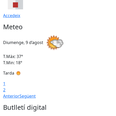
Accedeix
Meteo
Diumenge, 9 d’agost
D
T.Màx: 37°
T
T.Min: 18°
T
Tarda
T
1
2
Anterior
Següent
Butlletí digital