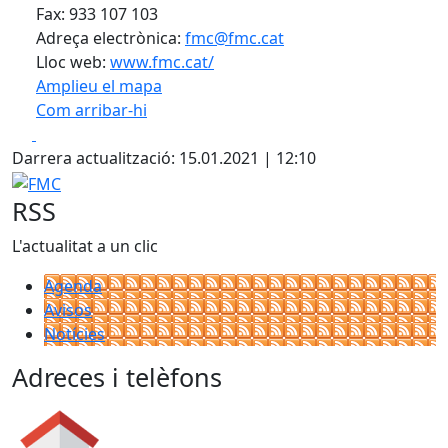
Fax: 933 107 103
Adreça electrònica:
fmc@fmc.cat
Lloc web:
www.fmc.cat/
Amplieu el mapa
Com arribar-hi
Leaflet
| ©
OpenStreetMap
contributors
Facebook
X
+
Darrera actualització: 15.01.2021 | 12:10
−
FMC
RSS
L'actualitat a un clic
Agenda
Avisos
Notícies
Adreces i telèfons