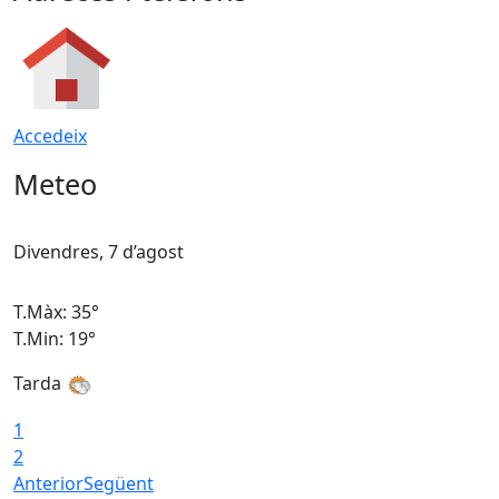
Accedeix
Meteo
Divendres, 7 d’agost
D
T.Màx: 35°
T
T.Min: 19°
T
Tarda
T
1
2
Anterior
Següent