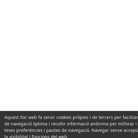
Aquest lloc web fa servir cookies pròpies i de tercers per facilit
de navegació òptima i recollir informació anònima per millorar i
teves preferències i pautes de navegació. Navegar sense accepta
la visibilitat i funcions del web.