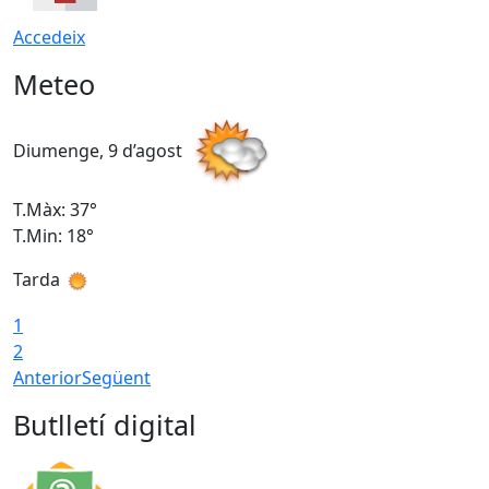
Accedeix
Meteo
Diumenge, 9 d’agost
D
T.Màx: 37°
T
T.Min: 18°
T
Tarda
T
1
2
Anterior
Següent
Butlletí digital