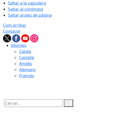
Saltar a la capçalera
Saltar al contingut
Saltar al peu de pàgina
Com arribar
Contacte
Idiomes
Català
Castellà
Anglès
Alemany
Francès
09.08.2026 | 06:19
Cercar: