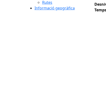
Rutes
Desniv
Informació geogràfica
Temps