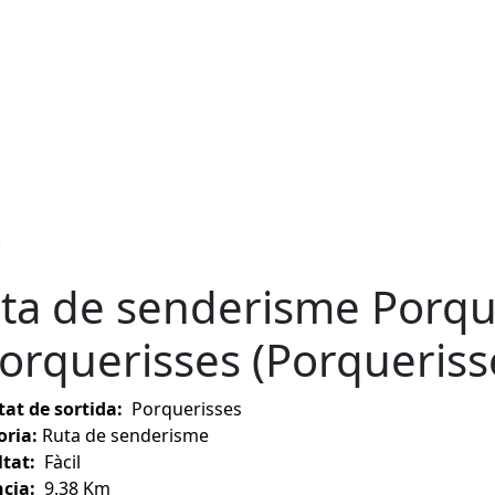
s
ta de senderisme Porque
Porquerisses (Porqueriss
tat de sortida:
Porquerisses
oria:
Ruta de senderisme
ltat:
Fàcil
cia:
9.38 Km