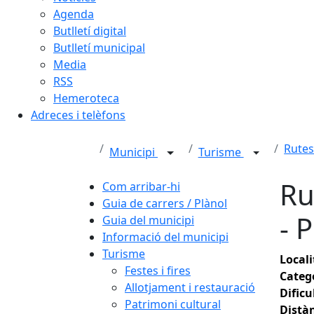
Agenda
Butlletí digital
Butlletí municipal
Media
RSS
Hemeroteca
Adreces i telèfons
Rute
Municipi
Turisme
Ru
Com arribar-hi
Guia de carrers / Plànol
- 
Guia del municipi
Informació del municipi
Turisme
Locali
Festes i fires
Categ
Allotjament i restauració
Dificu
Patrimoni cultural
Distàn