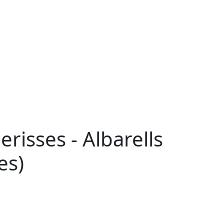
risses - Albarells
es)