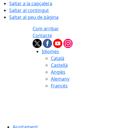
Saltar a la capçalera
Saltar al contingut
Saltar al peu de pàgina
Com arribar
Contacte
Idiomes
Català
Castellà
Anglès
Alemany
Francès
06.08.2026 | 22:05
Ajuntament