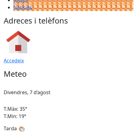
Avisos
Notícies
Adreces i telèfons
Accedeix
Meteo
Divendres, 7 d’agost
D
T.Màx: 35°
T
T.Min: 19°
T
Tarda
T