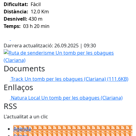
Dificultat:
Fàcil
Distància:
12.0 Km
Desnivell:
430 m
Temps:
03 h 20 min
Facebook
X
Darrera actualització: 26.09.2025 | 09:30
Ruta de senderisme Un tomb per les obagues (Clariana)
Documents
Track Un tomb per les obagues (Clariana)
(111.6KB)
Enllaços
Natura Local Un tomb per les obagues (Clariana)
RSS
L'actualitat a un clic
Agenda