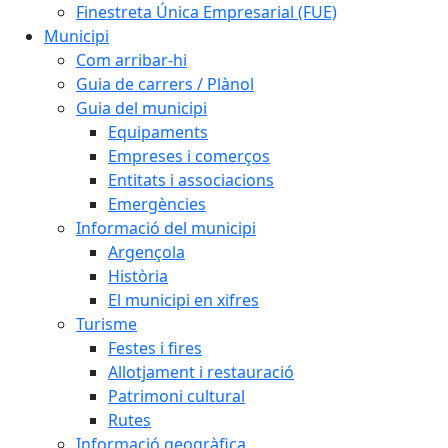
Finestreta Única Empresarial (FUE)
Municipi
Com arribar-hi
Guia de carrers / Plànol
Guia del municipi
Equipaments
Empreses i comerços
Entitats i associacions
Emergències
Informació del municipi
Argençola
Història
El municipi en xifres
Turisme
Festes i fires
Allotjament i restauració
Patrimoni cultural
Rutes
Informació geogràfica