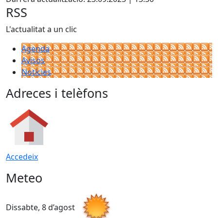
RSS
L'actualitat a un clic
Agenda
Avisos
Notícies
Adreces i telèfons
Accedeix
Meteo
Dissabte, 8 d’agost
D