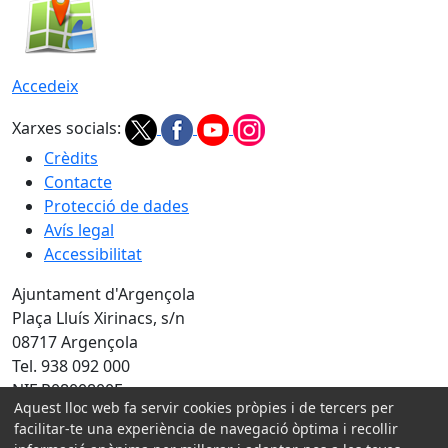
Accedeix
Xarxes socials:
Crèdits
Contacte
Protecció de dades
Avís legal
Accessibilitat
Ajuntament d'Argençola
Plaça Lluís Xirinacs, s/n
08717 Argençola
Tel. 938 092 000
NIF P0800800E
Aquest lloc web fa servir cookies pròpies i de tercers per
Amb la col·laboració de:
facilitar-te una experiència de navegació òptima i recollir