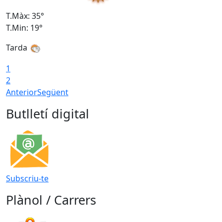
T.Màx: 35°
T
T.Min: 19°
T
Tarda
1
2
Anterior
Següent
Butlletí digital
Subscriu-te
Plànol / Carrers