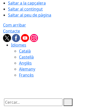
Saltar a la capçalera
Saltar al contingut
Saltar al peu de pàgina
Com arribar
Contacte
Idiomes
Català
Castellà
Anglès
Alemany
Francès
07.08.2026 | 15:29
Cercar: